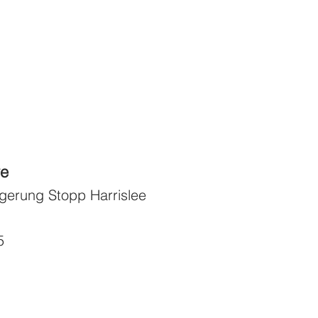
ve
gerung Stopp Harrislee
5