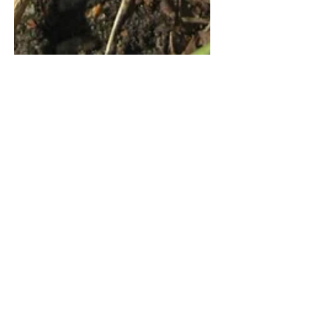
BAESH
29. Juni 2017
2 Min. Lesezeit
Jamaika-Koalition
verabredet "Deponie-
Lösung"
Im Koalitionsvertrag der neuen
schwarz-gelb-grünen
Landesregierung steht es schwarz
auf weiß: "Die Deponierung von
freigemessenen...